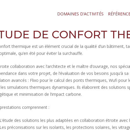
DOMAINES D’ACTIVITÉS
RÉFÉRENC
TUDE DE CONFORT TH
onfort thermique est un élément crucial de la qualité d’un bâtiment, t
 optimale, qu’en été pour éviter la surchauffe.
troite collaboration avec l’architecte et le maître d’ouvrage, nos spéc
endance dans votre projet, de l’évaluation de vos besoins jusqu’à sa r
lation avancés : Flixo pour le calcul des ponts thermiques, Wufi pour 
 les simulations thermiques dynamiques. Ils élaborent des solutions sp
gétique et minimisation de l’impact carbone.
prestations comprennent :
L’étude des solutions les plus adaptées en collaboration étroite avec l
Les préconisations sur les isolants, les protections solaires, les vitrage