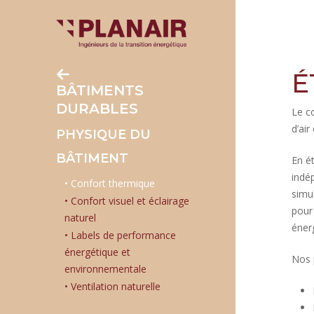
Skip
to
main
content
É
BÂTIMENTS
DURABLES
Le c
d’air
PHYSIQUE DU
BÂTIMENT
En é
indép
Confort thermique
simu
Confort visuel et éclairage
pour
naturel
éner
Labels de performance
énergétique et
Nos 
environnementale
Ventilation naturelle