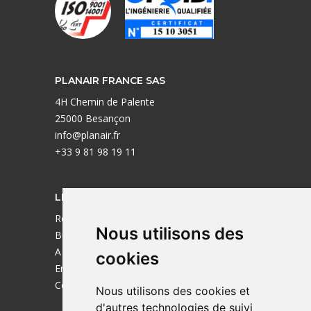
PLANAIR FRANCE SAS
4H Chemin de Palente
25000 Besançon
info@planair.fr
+33 9 81 98 19 11
LIENS UTILES
Réalisations
Nous utilisons des
Bureaux
A propos
cookies
Emplois
Contact
Nous utilisons des cookies et
d'autres technologies de suivi