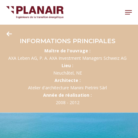
Skip
to
Menu
main
Close
content
Menu
INFORMATIONS PRINCIPALES
Maître de l'ouvrage :
AXA Leben AG, P. A. AXA Investment Managers Schweiz AG
Lieu :
Neuchâtel, NE
Architecte :
Atelier d'architecture Manini Pietrini Sàrl
Année de réalisation :
2008 - 2012